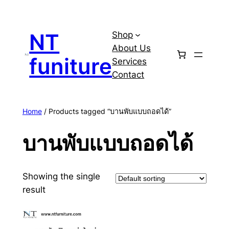
Skip
to
NT
Shop
content
About Us
funiture
Services
Contact
Home
/ Products tagged “บานพับแบบถอดได้”
บานพับแบบถอดได้
Showing the single
result