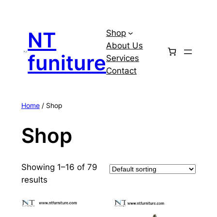
Skip
to
NT
Shop
content
About Us
funiture
Services
Contact
Home
/ Shop
Shop
Showing 1–16 of 79
results