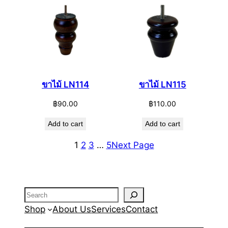
ขาไม้ LN114
ขาไม้ LN115
฿
90.00
฿
110.00
Add to cart
Add to cart
1
2
3
…
5
Next Page
Search
Shop
About Us
Services
Contact