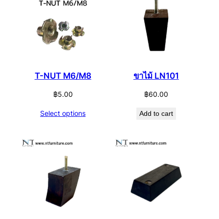
T-NUT M6/M8
ขาไม้ LN101
฿
5.00
฿
60.00
Select options
Add to cart