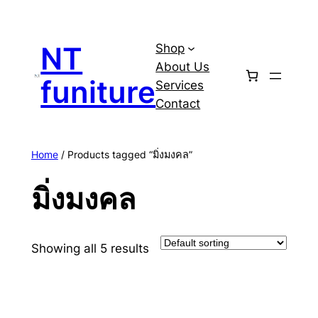
Skip
to
NT
Shop
content
About Us
funiture
Services
Contact
Home
/ Products tagged “มิ่งมงคล”
มิ่งมงคล
Showing all 5 results