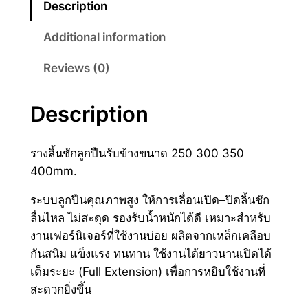
Description
2
ก
ลู
7
Additional information
ก
0
Reviews (0)
ปื
.
น
รั
Description
0
บ
0
ข้
รางลิ้นชักลูกปืนรับข้างขนาด 250 300 350
า
t
400mm.
ง
h
q
ระบบลูกปืนคุณภาพสูง ให้การเลื่อนเปิด–ปิดลิ้นชัก
u
r
ลื่นไหล ไม่สะดุด รองรับน้ำหนักได้ดี เหมาะสำหรับ
a
งานเฟอร์นิเจอร์ที่ใช้งานบ่อย ผลิตจากเหล็กเคลือบ
o
n
กันสนิม แข็งแรง ทนทาน ใช้งานได้ยาวนานเปิดได้
u
t
เต็มระยะ (Full Extension) เพื่อการหยิบใช้งานที่
i
g
สะดวกยิ่งขึ้น
t