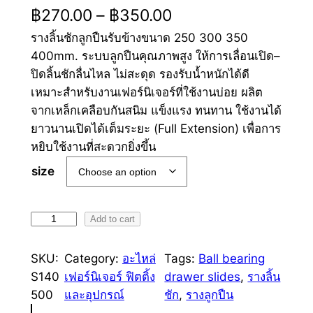
P
฿
270.00
–
฿
350.00
รางลิ้นชักลูกปืนรับข้างขนาด 250 300 350
r
400mm. ระบบลูกปืนคุณภาพสูง ให้การเลื่อนเปิด–
i
ปิดลิ้นชักลื่นไหล ไม่สะดุด รองรับน้ำหนักได้ดี
c
เหมาะสำหรับงานเฟอร์นิเจอร์ที่ใช้งานบ่อย ผลิต
จากเหล็กเคลือบกันสนิม แข็งแรง ทนทาน ใช้งานได้
e
ยาวนานเปิดได้เต็มระยะ (Full Extension) เพื่อการ
r
หยิบใช้งานที่สะดวกยิ่งขึ้น
a
size
n
g
ร
Add to cart
า
e
ง
SKU:
Category:
อะไหล่
Tags:
Ball bearing
:
ลิ้
S140
เฟอร์นิเจอร์ ฟิตติ้ง
drawer slides
, 
รางลิ้น
น
500
และอุปกรณ์
ชัก
, 
รางลูกปืน
฿
ชั