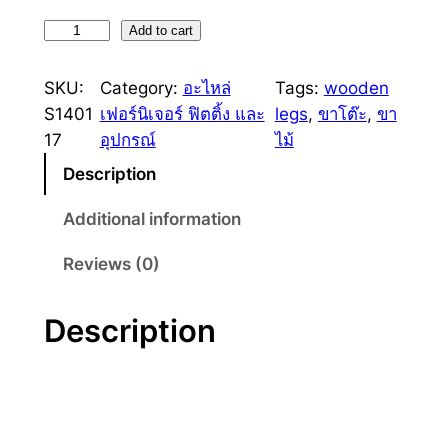
ข
Add to cart
า
ไ
SKU:
Category:
อะไหล่
Tags:
wooden
ม้
S1401
เฟอร์นิเจอร์ ฟิตติ้ง และ
legs
, 
ขาโต๊ะ
, 
ขา
L
17
อุปกรณ์
ไม้
N
Description
1
1
Additional information
7
Reviews (0)
q
u
a
Description
n
t
i
t
y