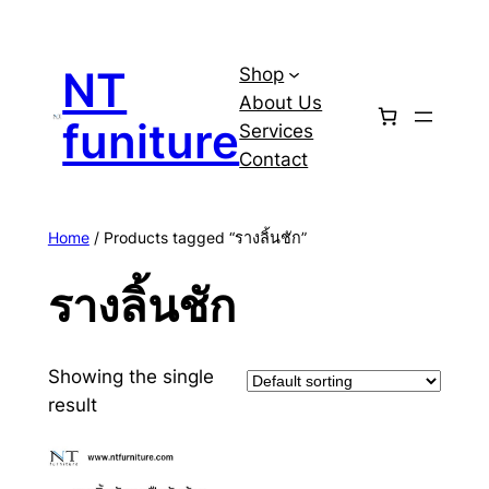
Skip
to
NT
Shop
content
About Us
funiture
Services
Contact
Home
/ Products tagged “รางลิ้นชัก”
รางลิ้นชัก
Showing the single
result