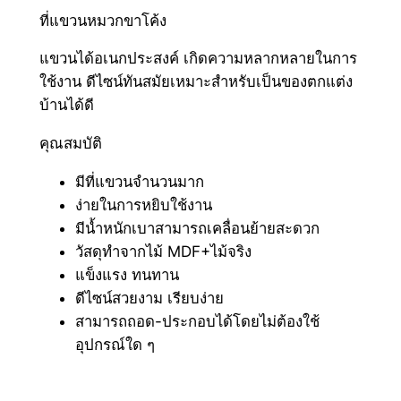
ค้
ที่แขวนหมวกขาโค้ง
ง
q
แขวนได้อเนกประสงค์ เกิดความหลากหลายในการ
u
ใช้งาน ดีไซน์ทันสมัยเหมาะสำหรับเป็นของตกแต่ง
a
บ้านได้ดี
n
คุณสมบัติ
t
i
มีที่แขวนจำนวนมาก
t
ง่ายในการหยิบใช้งาน
y
มีน้ำหนักเบาสามารถเคลื่อนย้ายสะดวก
วัสดุทำจากไม้ MDF+ไม้จริง
แข็งแรง ทนทาน
ดีไซน์สวยงาม เรียบง่าย
สามารถถอด-ประกอบได้โดยไม่ต้องใช้
อุปกรณ์ใด ๆ